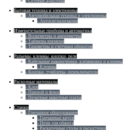
- Сетевые адаптеры
Бытовая техника и электроника
- Автомобильная техника и электроника
- Автосигнализации
Измерительные приборы и автоматика
- Вольтметры и амперметры
- Таймеры времени
- Тахометры и счетчики оборотов
Разъемы, клеммы, кнопки, реле
- Кабельные наконечники, клеммники и клеммы
- Клеммы
- Кнопки, тумблеры, переключатели
Расходные материалы
- Клеи
- Припой и флюс
- Печатные макетные платы
Станки
- Гончарное оборудование
- Гончарные круги
- Печи для обжига
- Раскаточные столы и раскатчики