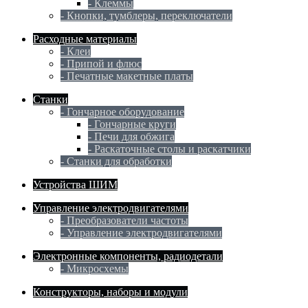
- Клеммы
- Кнопки, тумблеры, переключатели
Расходные материалы
- Клеи
- Припой и флюс
- Печатные макетные платы
Станки
- Гончарное оборудование
- Гончарные круги
- Печи для обжига
- Раскаточные столы и раскатчики
- Станки для обработки
Устройства ШИМ
Управление электродвигателями
- Преобразователи частоты
- Управление электродвигателями
Электронные компоненты, радиодетали
- Микросхемы
Конструкторы, наборы и модули