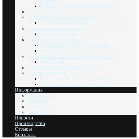
клеммы
Кнопки, тумблеры, переключатели
Устройства ШИМ
Бытовая техника и электроника
Автомобильная техника и электроника
Блоки и элементы питания
Сетевые адаптеры
Управление электродвигателями
Управление электродвигателями
Преобразователи частоты
Электронные компоненты, радиодетали
Микросхемы
Конструкторы, наборы и модули
Электродвигатели
Коллекторные электродвигатели
Асинхронные электродвигатели
Информация
О компании
Доставка
Оплата
Как купить
Новости
Производство
Отзывы
Контакты