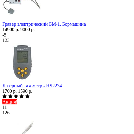
Гравер электрический БМ-1. Бормашина
14900 р.
9000 р.
-5
123
Лазерный тахометр - HS2234
1700 р.
1590 р.
Акция!
11
126