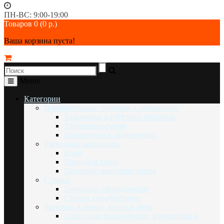
ПН-ВС: 9:00-19:00
Товаров 0 (0 р.)
Ваша корзина пуста!
Меню
Категории
Измерительные приборы и автоматика
Тахометры и счетчики оборотов
Таймеры времени
Вольтметры и амперметры
Расходные материалы
Клеи
Припой и флюс
Печатные макетные платы
Станки
Гончарное оборудование
Станки для обработки
Разъемы, клеммы, кнопки, реле
Кабельные наконечники, клеммники и