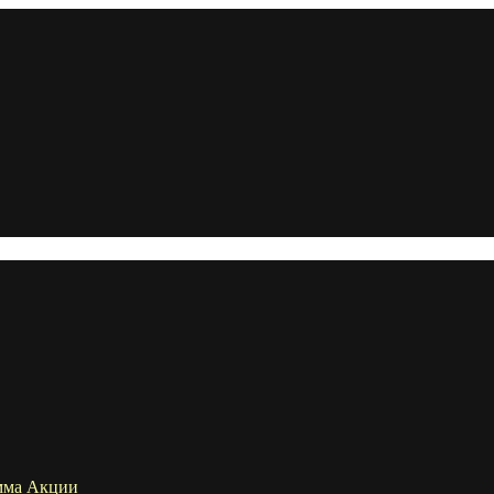
мма
Акции