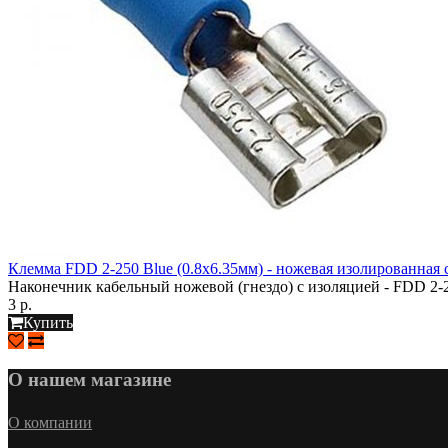
Клемма FDD 2-250 Blue (0.8х6.35мм) - ножевая изолированная 
Наконечник кабельный ножевой (гнездо) с изоляцией - FDD 2-2
3 р.
Купить
О нашем магазине
О компании