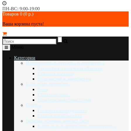
ПН-ВС: 9:00-19:00
Товаров 0 (0 р.)
Ваша корзина пуста!
Меню
Категории
Измерительные приборы и автоматика
Тахометры и счетчики оборотов
Таймеры времени
Вольтметры и амперметры
Расходные материалы
Клеи
Припой и флюс
Печатные макетные платы
Станки
Гончарное оборудование
Станки для обработки
Разъемы, клеммы, кнопки, реле
Кабельные наконечники, клеммники и