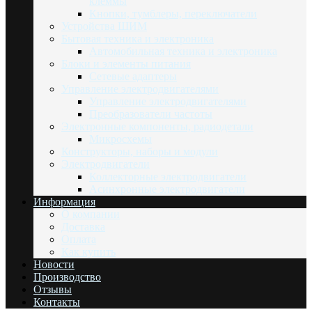
клеммы
Кнопки, тумблеры, переключатели
Устройства ШИМ
Бытовая техника и электроника
Автомобильная техника и электроника
Блоки и элементы питания
Сетевые адаптеры
Управление электродвигателями
Управление электродвигателями
Преобразователи частоты
Электронные компоненты, радиодетали
Микросхемы
Конструкторы, наборы и модули
Электродвигатели
Коллекторные электродвигатели
Асинхронные электродвигатели
Информация
О компании
Доставка
Оплата
Как купить
Новости
Производство
Отзывы
Контакты