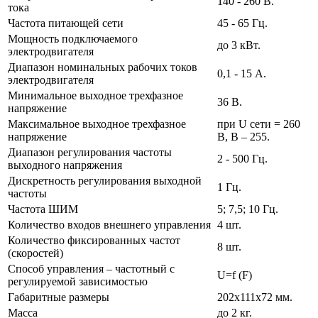
140 - 260 В.
тока
Частота питающей сети
45 - 65 Гц.
Мощность подключаемого
до 3 кВт.
электродвигателя
Диапазон номинальных рабочих токов
0,1 - 15 А.
электродвигателя
Минимальное выходное трехфазное
36 В.
напряжение
Максимальное выходное трехфазное
при U сети = 260
напряжение
В, В – 255.
Диапазон регулирования частоты
2 - 500 Гц.
выходного напряжения
Дискретность регулирования выходной
1 Гц.
частоты
Частота ШИМ
5; 7,5; 10 Гц.
Количество входов внешнего управления
4 шт.
Количество фиксированных частот
8 шт.
(скоростей)
Способ управления – частотный с
U=f (F)
регулируемой зависимостью
Габаритные размеры
202х111х72 мм.
Масса
до 2 кг.